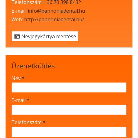
Telefonszám:
+36 70 398 8432
E-mail:
info@pannoniadental.hu
Web:
http://pannoniadental.hu/
Névjegykártya mentése
Üzenetküldés
-
Név
*
-
E-mail
*
-
Telefonszám
*