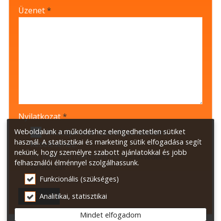
-
Üzenet
*
-
-
-
Nyilatkozat
*
Weboldalunk a működéshez elengedhetetlen sütiket
Hozzájárulok személyes adataim
használ. A statisztikai és marketing sütik elfogadása segít
kezeléséhez.
nekünk, hogy személyre szabott ajánlatokkal és jobb
Ide kattintva tekinthető meg:
Adatvédelmi
felhasználói élménnyel szolgálhassunk.
nyilatkozat
.
Funkcionális (szükséges)
Elküld
Analitikai, statisztikai
Mindet elfogadom