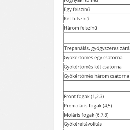
Fognyaki tömés
Egy felszínű
Két felszínű
Három felszínű
Trepanálás, gyógyszeres zárá
Gyökértömés egy csatorna
Gyökértömés két csatorna
Gyökértömés három csatorna
Front fogak (1,2,3)
Premoláris fogak (4,5)
Moláris fogak (6,7,8)
Gyökéreltávolítás