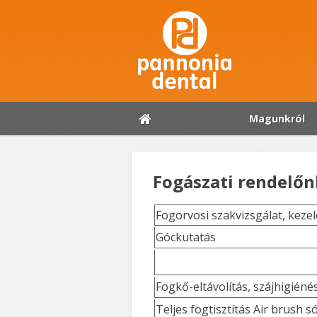
Magunkról
Fogászati rendelőnk
Fogorvosi szakvizsgálat, kezel
Góckutatás
Fogkő-eltávolítás, szájhigiéné
Teljes fogtisztítás Air brush s