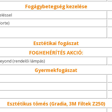
Fogágybetegség kezelése
eléssel
Forte)
Esztétikai fogászat
FOGHEHÉRÍTÉS AKCIÓ:
Beyond (rendelői lámpás)
Gyermekfogászat
Esztétikus tömés (Gradia, 3M Filtek Z250)