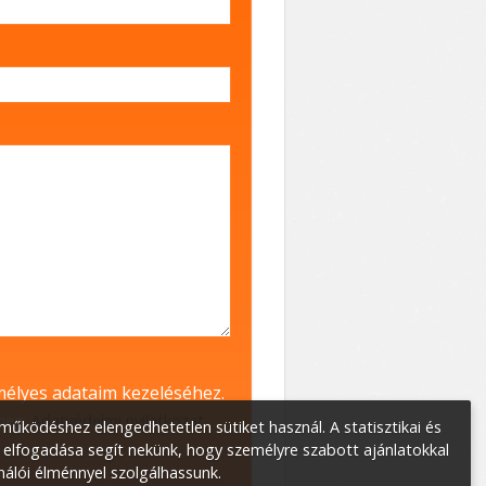
élyes adataim kezeléséhez.
 meg:
Adatvédelmi nyilatkozat
.
űködéshez elengedhetetlen sütiket használ. A statisztikai és
 elfogadása segít nekünk, hogy személyre szabott ajánlatokkal
nálói élménnyel szolgálhassunk.