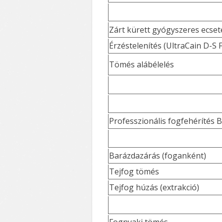
Zárt kürett gyógyszeres ecset
Érzéstelenítés (UltraCain D-S 
Tömés alábélelés
Professzionális fogfehérítés 
Barázdazárás (foganként)
Tejfog tömés
Tejfog húzás (extrakció)