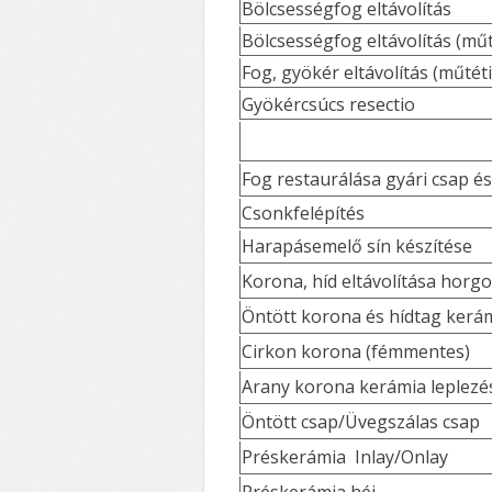
Bölcsességfog eltávolítás
Bölcsességfog eltávolítás (műt
Fog, gyökér eltávolítás (műtét
Gyökércsúcs resectio
Fog restaurálása gyári csap é
Csonkfelépítés
Harapásemelő sín készítése
Korona, híd eltávolítása hor
Öntött korona és hídtag kerám
Cirkon korona (fémmentes)
Arany korona kerámia leplezé
Öntött csap/Üvegszálas csap
Préskerámia Inlay/Onlay