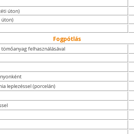
éti úton)
i úton)
Fogpótlás
s tömőanyag felhasználásával
gonyonként
ia leplezéssel (porcelán)
ssel