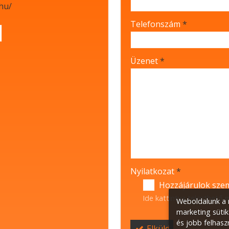
hu/
-
Telefonszám
*
-
Üzenet
*
-
-
-
Nyilatkozat
*
Hozzájárulok szem
Ide kattintva tekinthető
Weboldalunk a m
marketing sütik
és jobb felhasz
Elküld