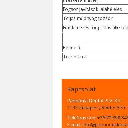
Préskerámia héj
Fogsor javítások, alábélelés
Teljes műanyag fogsor
Fémlemezes fogpótlás állcson
Rendelői
Technikusi
Kapcsolat
Pannónia Dental Plus Kft.
1135 Budapest, Reitter Feren
Telefonszám:
+36 70 398 84
E-mail:
info@pannoniadenta