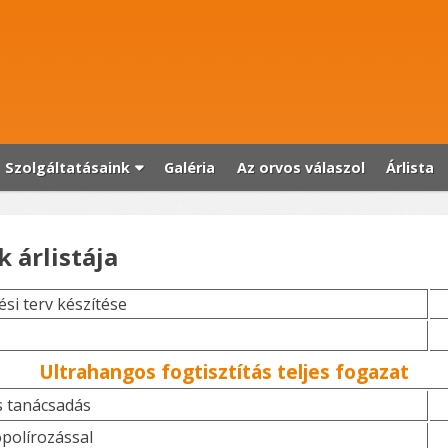
Szolgáltatásaink
Galéria
Az orvos válaszol
Árlista
 árlistája
ési terv készítése
Ultrahangos fogtisztítás teljes fogazat
s tanácsadás
ópolírozással