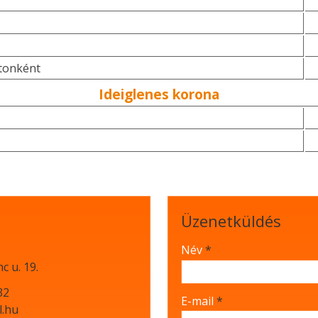
tonként
Ideiglenes korona
Üzenetküldés
-
Név
*
c u. 19.
-
32
E-mail
*
l.hu